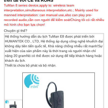
trên tai với CE và ROHS
TuMan 8 series device,apply to: wireless team
interpretation,simultaneous interpretation,etc.; Mainly used for
manned interpretation: can manual use,also can play pre-
recorded audio,cần con người để kiểm soátChúng tôi có rất nhiều
mô hình cho bạn lựa chọn!
Chuyện gì thế?
Hệ thống hướng dẫn du lịch TuMan E8 được phát triển bởi
HUMANTEK CO., LTD, Hệ thống áp dụng công nghệ khuếch đại
không dây tiên tiến quốc tế, Khả năng chống nhiễu rất mạnh!Sự
xuất hiện của sản phẩm này là thời trang và người nhận chỉ
nặng 20 gramNó có thể được sử dụng để tiếp khách hàng hoặc
khách du lịch.
Thiết bị chứa bộ phát và bộ nhận.