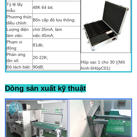
Tỷ lệ lấy
48K 64 bit;
mẫu:
Phương thức
Bốn cấp độ lưu thông;
điều chỉnh:
Lượng điện
chờ:35mA, làm
làm việc:
việc:45mA;
Phạm vi
81db;
động:
Phản ứng
20-22K;
tần số:
Hộp sạc 1 cho 30 ((Mô
Độ tách biệt:
90dB;
hình:6HộpC01)
Dòng sản xuất kỹ thuật