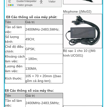
Micphone ((Mic02)
E8 Các thông số của máy phát:
Tên
Giá trị
Tần số làm
2400MHz-2483,5MHz;
việc:
Số lượng
49CH;
kênh:
Chế độ điều
GPSK;
Bộ sạc 1 cho 10 ((Mô
chỉnh:
hình:UCG01)
Khoảng cách
> 180m;
làm việc:
Lượng điện
130MA;
làm việc:
105 × 70 × 20mm ((bao
Kích thước:
gồm cả ăng-ten);
E8 Các thông số của máy thu:
Tên
Giá trị
Tần số làm
2400MHz-2483,5MHz;
việc: