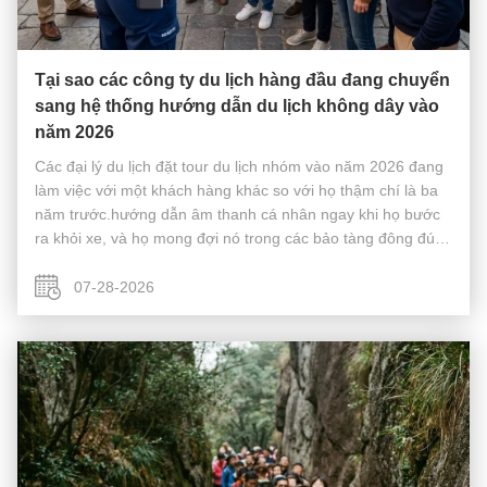
Tại sao các công ty du lịch hàng đầu đang chuyển
sang hệ thống hướng dẫn du lịch không dây vào
năm 2026
Các đại lý du lịch đặt tour du lịch nhóm vào năm 2026 đang
làm việc với một khách hàng khác so với họ thậm chí là ba
năm trước.hướng dẫn âm thanh cá nhân ngay khi họ bước
ra khỏi xe, và họ mong đợi nó trong các bảo tàng đông đúc,
chợ ngoài trời, và nhiều điểm dừng chân trong các tuyến
đường thành ph...
07-28-2026