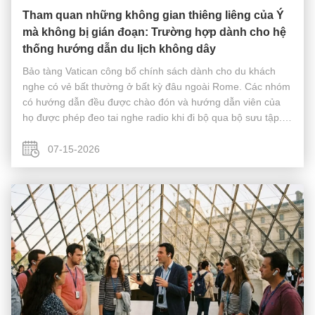
Tham quan những không gian thiêng liêng của Ý
mà không bị gián đoạn: Trường hợp dành cho hệ
thống hướng dẫn du lịch không dây
Bảo tàng Vatican công bố chính sách dành cho du khách
nghe có vẻ bất thường ở bất kỳ đâu ngoài Rome. Các nhóm
có hướng dẫn đều được chào đón và hướng dẫn viên của
họ được phép đeo tai nghe radio khi đi bộ qua bộ sưu tập.
Nhưng ngay khi nhóm đó bước vào Nhà nguyện Sistine,
người hướng dẫn viên ngừng ...
07-15-2026