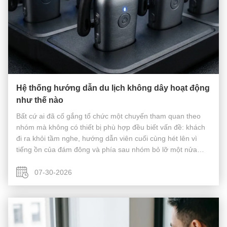
Hệ thống hướng dẫn du lịch không dây hoạt động
như thế nào
Bất cứ ai đã cố gắng tổ chức một chuyến tham quan theo
nhóm mà không có thiết bị phù hợp đều biết vấn đề: khách
đi ra khỏi tầm nghe, hướng dẫn viên cuối cùng hét lên vì
tiếng ồn của đám đông và phía sau nhóm bỏ lỡ một nửa
phần bình luận. MỘThệ thống hướng dẫn du lịch không
dâygiải quyết vấn đề này b...
07-30-2026