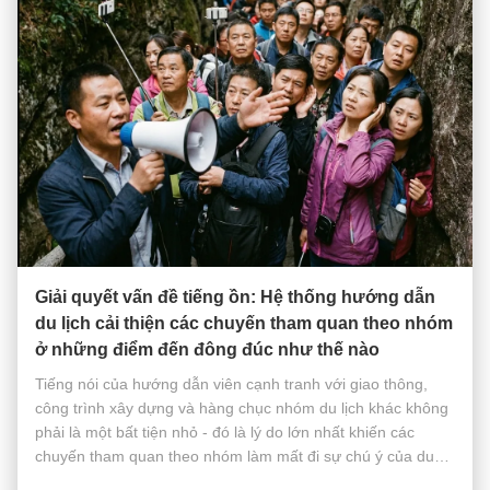
Giải quyết vấn đề tiếng ồn: Hệ thống hướng dẫn
du lịch cải thiện các chuyến tham quan theo nhóm
ở những điểm đến đông đúc như thế nào
Tiếng nói của hướng dẫn viên cạnh tranh với giao thông,
công trình xây dựng và hàng chục nhóm du lịch khác không
phải là một bất tiện nhỏ - đó là lý do lớn nhất khiến các
chuyến tham quan theo nhóm làm mất đi sự chú ý của du
khách ở những điểm đến đông đúc. Đứng bên ngoài hầu hết