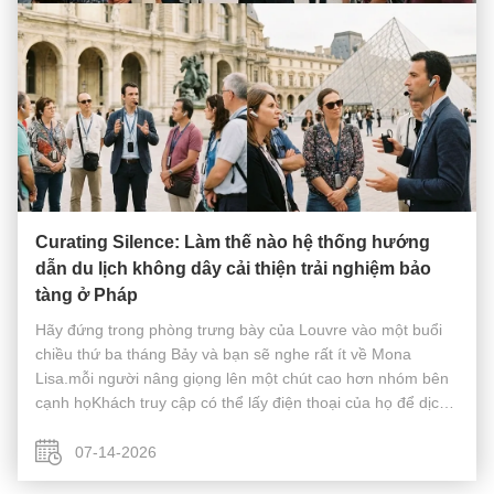
Curating Silence: Làm thế nào hệ thống hướng
dẫn du lịch không dây cải thiện trải nghiệm bảo
tàng ở Pháp
Hãy đứng trong phòng trưng bày của Louvre vào một buổi
chiều thứ ba tháng Bảy và bạn sẽ nghe rất ít về Mona
Lisa.mỗi người nâng giọng lên một chút cao hơn nhóm bên
cạnh họKhách truy cập có thể lấy điện thoại của họ để dịch
tiếng Pháp vội vàng của một giảng viên, hoặc chỉ đơn giản
là ngừng nghe và b...
07-14-2026