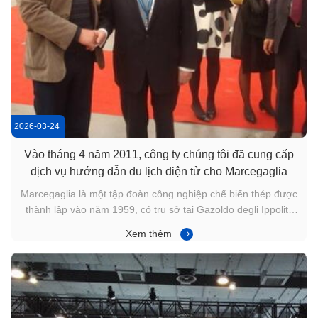
2026-03-24
Vào tháng 4 năm 2011, công ty chúng tôi đã cung cấp
dịch vụ hướng dẫn du lịch điện tử cho Marcegaglia
Marcegaglia là một tập đoàn công nghiệp chế biến thép được
thành lập vào năm 1959, có trụ sở tại Gazoldo degli Ippoliti,
Mantova, Ý.xây dựng, sản phẩm công nghiệp nhẹ, kỹ thuật,
Xem thêm
năng lượng, du lịch và dịch vụ.và 50 nhà máy sản xuất, với
diện tích nhà máy là 6 triệu mét vuông. sản lượng hàng năm
của ...