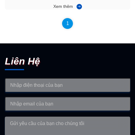
triển lãm ngay lập tức mà còn góp phần vào mộtCách tiếp
Xem thêm
cận có thể mở rộng để thu hút khách hàng tại các sự kiện
trong tương lai, phản ánh cam kết của công ty về đổi mới và
xuất sắc trong ...
1
Liên Hệ