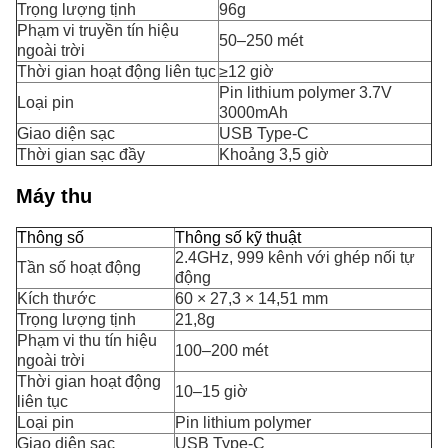
Trọng lượng tịnh
96g
Phạm vi truyền tín hiệu
50–250 mét
ngoài trời
Thời gian hoạt động liên tục
≥12 giờ
Pin lithium polymer 3.7V
Loại pin
3000mAh
Giao diện sạc
USB Type-C
Thời gian sạc đầy
Khoảng 3,5 giờ
Máy thu
Thông số
Thông số kỹ thuật
2.4GHz, 999 kênh với ghép nối tự
Tần số hoạt động
động
Kích thước
60 × 27,3 × 14,51 mm
Trọng lượng tịnh
21,8g
Phạm vi thu tín hiệu
100–200 mét
ngoài trời
Thời gian hoạt động
10–15 giờ
liên tục
Loại pin
Pin lithium polymer
Giao diện sạc
USB Type-C