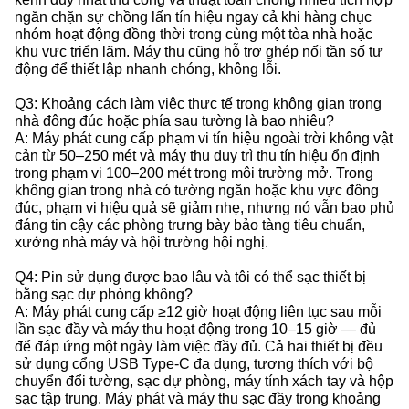
ngăn chặn sự chồng lấn tín hiệu ngay cả khi hàng chục
nhóm hoạt động đồng thời trong cùng một tòa nhà hoặc
khu vực triển lãm. Máy thu cũng hỗ trợ ghép nối tần số tự
động để thiết lập nhanh chóng, không lỗi.
Q3: Khoảng cách làm việc thực tế trong không gian trong
nhà đông đúc hoặc phía sau tường là bao nhiêu?
A: Máy phát cung cấp phạm vi tín hiệu ngoài trời không vật
cản từ 50–250 mét và máy thu duy trì thu tín hiệu ổn định
trong phạm vi 100–200 mét trong môi trường mở. Trong
không gian trong nhà có tường ngăn hoặc khu vực đông
đúc, phạm vi hiệu quả sẽ giảm nhẹ, nhưng nó vẫn bao phủ
đáng tin cậy các phòng trưng bày bảo tàng tiêu chuẩn,
xưởng nhà máy và hội trường hội nghị.
Q4: Pin sử dụng được bao lâu và tôi có thể sạc thiết bị
bằng sạc dự phòng không?
A: Máy phát cung cấp ≥12 giờ hoạt động liên tục sau mỗi
lần sạc đầy và máy thu hoạt động trong 10–15 giờ — đủ
để đáp ứng một ngày làm việc đầy đủ. Cả hai thiết bị đều
sử dụng cổng USB Type-C đa dụng, tương thích với bộ
chuyển đổi tường, sạc dự phòng, máy tính xách tay và hộp
sạc tập trung. Máy phát và máy thu sạc đầy trong khoảng