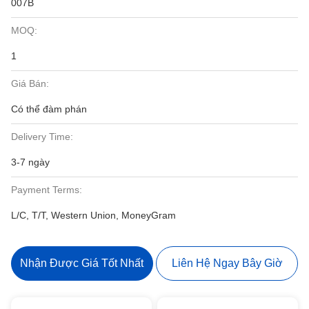
007B
MOQ:
1
Giá Bán:
Có thể đàm phán
Delivery Time:
3-7 ngày
Payment Terms:
L/C, T/T, Western Union, MoneyGram
Nhận Được Giá Tốt Nhất
Liên Hệ Ngay Bây Giờ