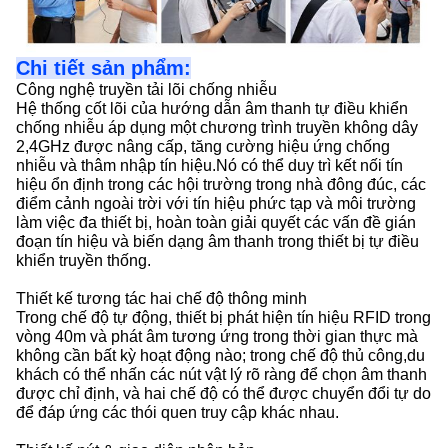
Chi tiết sản phẩm:
Công nghệ truyền tải lõi chống nhiễu
Hệ thống cốt lõi của hướng dẫn âm thanh tự điều khiển
chống nhiễu áp dụng một chương trình truyền không dây
2,4GHz được nâng cấp, tăng cường hiệu ứng chống
nhiễu và thâm nhập tín hiệu.Nó có thể duy trì kết nối tín
hiệu ổn định trong các hội trường trong nhà đông đúc, các
điểm cảnh ngoài trời với tín hiệu phức tạp và môi trường
làm việc đa thiết bị, hoàn toàn giải quyết các vấn đề gián
đoạn tín hiệu và biến dạng âm thanh trong thiết bị tự điều
khiển truyền thống.
Thiết kế tương tác hai chế độ thông minh
Trong chế độ tự động, thiết bị phát hiện tín hiệu RFID trong
vòng 40m và phát âm tương ứng trong thời gian thực mà
không cần bất kỳ hoạt động nào; trong chế độ thủ công,du
khách có thể nhấn các nút vật lý rõ ràng để chọn âm thanh
được chỉ định, và hai chế độ có thể được chuyển đổi tự do
để đáp ứng các thói quen truy cập khác nhau.