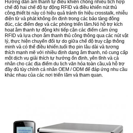
Hướng dẫn âm thanh tự điều khiển chống nhiễu tích hợp
chế độ hai chế độ tự động RFID và điều khiển nút thủ
công.thiết bị này có hiệu quả tránh tín hiệu crosstalk, nhiễu
điện từ và phát không ổn định trong các bảo tàng đông
đúc, các điểm đẹp và các phòng triển lãm.Nó hỗ trợ kích
hoạt âm thanh tự động khi tiếp cận các điểm cảm ứng
RFID và lựa chọn âm thanh thủ công thông qua các nút vật
lý, thực hiện chuyển đổi tự do giữa chế độ truy cập thông
minh và có thể điều khiển.tuổi thọ pin lâu dài và tương
thích mạnh mẽ với nhiều định dạng âm thanh, nó cung cấp
một dịch vụ giải thích tự hướng ổn định, yên tĩnh và cá
nhân cho các địa điểm du lịch văn hóa toàn cầu,và hỗ trợ
đầy đủ tùy chỉnh cá nhân OEM / ODM để đáp ứng nhu cầu
khác nhau của các nơi triển lãm và tham quan.