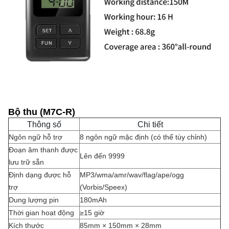
Bộ thu (M7C-R)
Thông số
Chi tiết
Ngôn ngữ hỗ trợ
8 ngôn ngữ mặc định (có thể tùy chỉnh)
Đoạn âm thanh được
Lên đến 9999
lưu trữ sẵn
Định dạng được hỗ
MP3/wma/amr/wav/flag/ape/ogg
trợ
(Vorbis/Speex)
Dung lượng pin
180mAh
Thời gian hoạt động
≥15 giờ
Kích thước
85mm × 150mm × 28mm