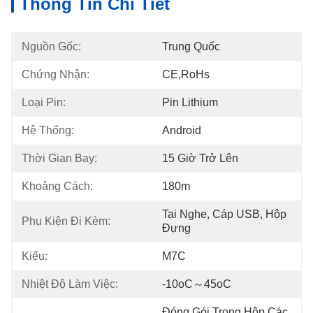
Thông Tin Chi Tiết
Nguồn Gốc:
Trung Quốc
Chứng Nhận:
CE,RoHs
Loại Pin:
Pin Lithium
Hệ Thống:
Android
Thời Gian Bay:
15 Giờ Trở Lên
Khoảng Cách:
180m
Tai Nghe, Cáp USB, Hộp 
Phụ Kiện Đi Kèm:
Đựng
Kiểu:
M7C
Nhiệt Độ Làm Việc:
-10oC～45oC
Đóng Gói Trong Hộp Các 