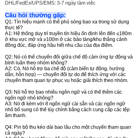
DHL/FedEx/UPS/EMS: 3-7 ngày làm việc
Câu hỏi thường gặp:
Q1: Tín hiệu mạnh có thể phủ sóng bao xa trong sử dụng
thực tế?
A1: Hệ thống duy trì truyền tín hiệu ổn định lên đến ≤180m
ở khu vực mở và ≥100m ở các bảo tàng/khu thắng cảnh
đông đúc, đáp ứng hầu hết nhu cầu của địa điểm.
Q2: Nó có thể chuyển đổi giữa chế độ cảm ứng tự động và
bình luận theo nhóm không?
A2: Có. Nó hỗ trợ ba chế độ (cảm biến tự động, hướng
dẫn, hỗn hợp) — chuyển đổi tự do để thích ứng với các
chuyến tham quan tự phục vụ hoặc giải thích theo nhóm.
Q3: Nó hỗ trợ bao nhiêu ngôn ngữ và có thể thêm các
ngôn ngữ nhỏ không?
A3: Nó đi kèm với 8 ngôn ngữ cài sẵn và các ngôn ngữ
nhỏ bổ sung có thể tùy chỉnh bằng cách cung cấp các tệp
âm thanh.
Q4: Pin bộ thu kéo dài bao lâu cho một chuyến tham quan
cả ngày?