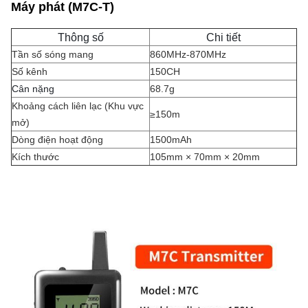
Máy phát (M7C-T)
Thông số
Chi tiết
Tần số sóng mang
860MHz-870MHz
Số kênh
150CH
Cân nặng
68.7g
Khoảng cách liên lạc (Khu vực
≥150m
mở)
Dòng điện hoạt động
1500mAh
Kích thước
105mm × 70mm × 20mm