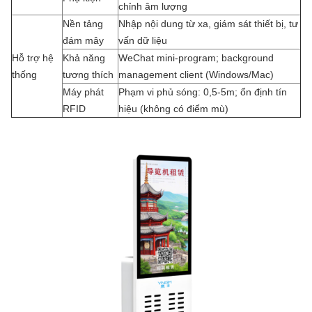
chỉnh âm lượng
Nền tảng
Nhập nội dung từ xa, giám sát thiết bị, tư
đám mây
vấn dữ liệu
Hỗ trợ hệ
Khả năng
WeChat mini-program; background
thống
tương thích
management client (Windows/Mac)
Máy phát
Phạm vi phủ sóng: 0,5-5m; ổn định tín
RFID
hiệu (không có điểm mù)