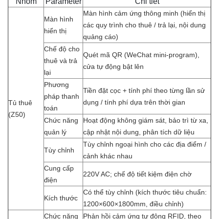
Nhóm
Parameter
Chi tiết
Màn hình cảm ứng thông minh (hiển thị
Màn hình
các quy trình cho thuê / trả lại, nội dung
hiển thị
quảng cáo)
Chế độ cho
Quét mã QR (WeChat mini-program),
thuê và trả
cửa tự động bật lên
lại
Phương
Tiền đặt cọc + tính phí theo từng lần sử
pháp thanh
dụng / tính phí dựa trên thời gian
Tủ thuê
toán
(Z50)
Chức năng
Hoạt động không giám sát, bảo trì từ xa,
quản lý
cập nhật nội dung, phân tích dữ liệu
Tùy chỉnh ngoại hình cho các địa điểm /
Tùy chỉnh
cảnh khác nhau
Cung cấp
220V AC; chế độ tiết kiệm điện chờ
điện
Có thể tùy chỉnh (kích thước tiêu chuẩn:
Kích thước
1200×600×1800mm, điều chỉnh)
Chức năng
Phản hồi cảm ứng tự động RFID, theo