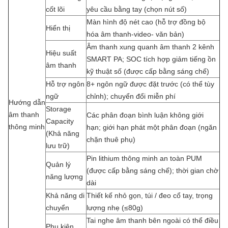
cốt lõi
yêu cầu bằng tay (chọn nút số)
Màn hình độ nét cao (hỗ trợ đồng bộ
Hiển thị
hóa âm thanh-video- văn bản)
Âm thanh xung quanh âm thanh 2 kênh
Hiệu suất
SMART PA; SOC tích hợp giảm tiếng ồn
âm thanh
kỹ thuật số (được cấp bằng sáng chế)
Hỗ trợ ngôn
8+ ngôn ngữ được đặt trước (có thể tùy
ngữ
chỉnh); chuyển đổi miễn phí
Hướng dẫn
Storage
âm thanh
Các phân đoạn bình luận không giới
Capacity
thông minh
hạn; giới hạn phát một phân đoạn (ngăn
(Khả năng
chặn thuê phụ)
lưu trữ)
Pin lithium thông minh an toàn PUM
Quản lý
(được cấp bằng sáng chế); thời gian chờ
năng lượng
dài
Khả năng di
Thiết kế nhỏ gọn, túi / đeo cổ tay, trọng
chuyển
lượng nhẹ (≤80g)
Tai nghe âm thanh bên ngoài có thể điều
Phụ kiện