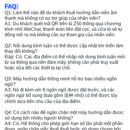
FAQ:
Q1: Làm thế nào để du khách thuê hướng dẫn viên âm
thanh mà không có sự trợ giúp của nhân viên?
A1: Du khách quét mã QR trên tủ Z50 thông qua chương
trình nhỏ WeChat, thanh toán tiền đặt cọc, và cửa tủ sẽ tự
động mở ra mà không cần sự tham gia của nhân viên.
Q2: Nội dung bình luận có thể được cập nhật khi triển lãm
thay đổi không?
Đáp: Có. Các địa điểm có thể nhập nội dung bình luận mới
từ xa thông qua nền đám mây, không cần phải truy xuất
hoặc sửa đổi các thiết bị tại chỗ.
Q3: Máy hướng dẫn thông minh hỗ trợ bao nhiêu ngôn
ngữ?
A3: Nó đi kèm với 8 ngôn ngữ được đặt trước, và các
ngôn ngữ bổ sung (bao gồm 语种 nhỏ) có thể được tùy
chỉnh dựa trên nhu cầu của địa điểm.
Q4: Có cách nào để ngăn chặn một máy hướng dẫn được
sử dụng bởi nhiều người không?
A4: Có. Hệ thống cho phép giới hạn số lần phát một phân
đoạn, ngăn chặn việc thuê thuê hoặc sử dụng chung bởi