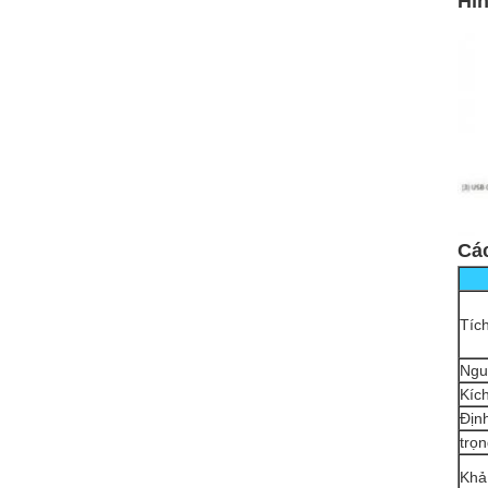
Hì
Cá
Tíc
Ngu
Kíc
Địn
trọn
Khả