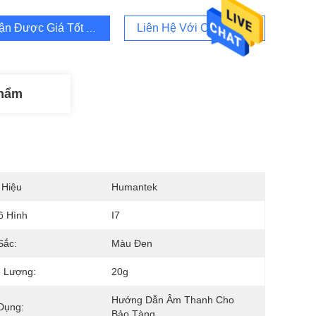
ận Được Giá Tốt Nhất
Liên Hệ Với Chúng Tôi
Phẩm
 Hiệu
Humantek
ô Hình
I7
Sắc:
Màu Đen
g Lượng:
20g
Hướng Dẫn Âm Thanh Cho 
Dụng:
Bảo Tàng