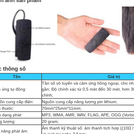
nh ảnh sản phẩm
c thông số
Tên
Giá trị
Tần số vô tuyến và cảm ứng hồng ngoại, cho nh
h ứng tự động:
gần; Độ chính xác từ 0,5 mét đến 30 mét, hơn 3
chỉnh;
ồn cung cấp điện:
Nguồn cung cấp năng lượng pin lithium;
h thước:
70mm*25mm*11mm;
h dạng phát:
MP3, WMA, AMR, WAV, FLAG, APE, OGG (Vorbis,
g lượng:
20 gram;
Âm thanh kỹ thuật số: âm thanh tích hợp ((10Ω 
 năng phát âm: