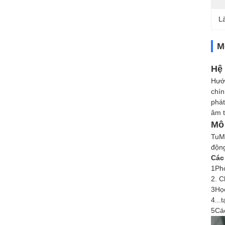
L
M
Hệ 
Hướn
chín
phát
âm 
Mô
TuM
động
Các
1Phò
2. C
3Học
4...
5Các