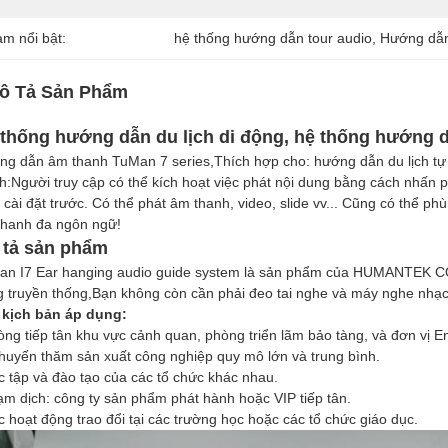
àm nổi bật:
hệ thống hướng dẫn tour audio
, 
Hướng dẫn
ô Tả Sản Phẩm
thống hướng dẫn du lịch di động, hệ thống hướng 
g dẫn âm thanh TuMan 7 series,Thích hợp cho: hướng dẫn du lịch tự t
h:Người truy cập có thể kích hoạt việc phát nội dung bằng cách nhấn p
 cài đặt trước. Có thể phát âm thanh, video, slide vv... Cũng có thể p
thanh đa ngôn ngữ!
 tả sản phẩm
an I7 Ear hanging audio guide system là sản phẩm của HUMANTEK CO
 truyền thống,Bạn không còn cần phải đeo tai nghe và máy nghe nhạcN
 kịch bản áp dụng:
ng tiếp tân khu vực cảnh quan, phòng triển lãm bảo tàng, và đơn vị En
huyến thăm sản xuất công nghiệp quy mô lớn và trung bình.
 tập và đào tạo của các tổ chức khác nhau.
tạm dịch: công ty sản phẩm phát hành hoặc VIP tiếp tân.
 hoạt động trao đổi tại các trường học hoặc các tổ chức giáo dục.