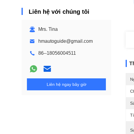
Liên hệ với chúng tôi
Mrs. Tina
hmautoguide@gmail.com
86--18056004511
T
N
Liên hệ ngay bây giờ
C
S
T
S