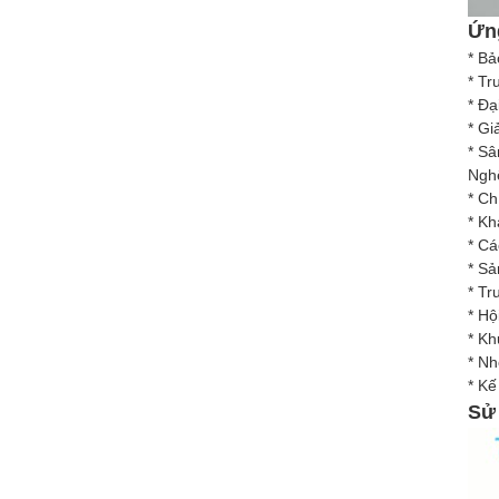
Ứn
* Bả
* Tr
* Đạ
* Gi
* Sâ
Nghệ
* Ch
* Kh
* Cá
* Sả
* Tr
* Hộ
* Kh
* Nh
* Kế
Sử