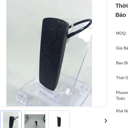
Thời
Bảo
MOQ:
Giá Bá
Bao Bì
Thời G
Phươn
Toán:
Khả N