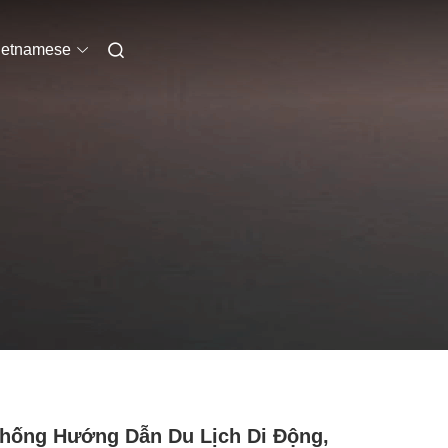
ietnamese
hống Hướng Dẫn Du Lịch Di Động,