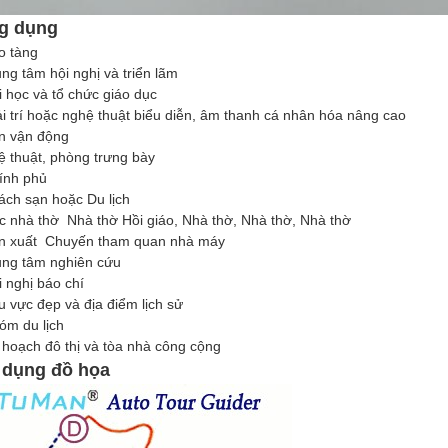
g dụng
o tàng
ung tâm hội nghị và triển lãm
i học và tổ chức giáo dục
ải trí hoặc nghệ thuật biểu diễn, âm thanh cá nhân hóa nâng cao
n vận động
 thuật, phòng trưng bày
ính phủ
ách sạn hoặc Du lịch
c nhà thờ ️ Nhà thờ Hồi giáo, Nhà thờ, Nhà thờ, Nhà thờ
n xuất ️ Chuyến tham quan nhà máy
ung tâm nghiên cứu
i nghị báo chí
u vực đẹp và địa điểm lịch sử
óm du lịch
 hoạch đô thị và tòa nhà công cộng
 dụng đồ họa