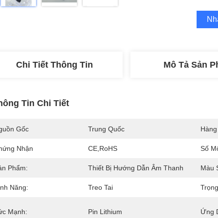
Nh
Chi Tiết Thông Tin
Mô Tả Sản 
hông Tin Chi Tiết
guồn Gốc
Trung Quốc
Hàng
hứng Nhận
CE,RoHS
Số M
ản Phẩm:
Thiết Bị Hướng Dẫn Âm Thanh
Màu 
ính Năng:
Treo Tai
Trọn
ức Mạnh:
Pin Lithium
Ứng 