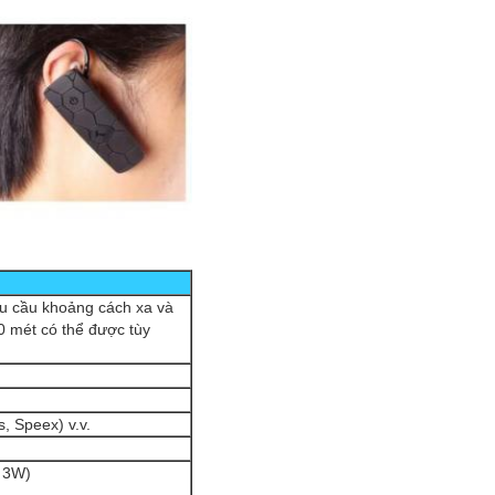
u cầu khoảng cách xa và
0 mét có thể được tùy
 Speex) v.v.
/ 3W)