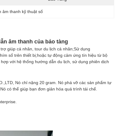
 âm thanh kỹ thuật số
dẫn âm thanh của bảo tàng
rợ giúp cá nhân, tour du lịch cá nhân;Sử dụng
hím số trên thiết bị;hoặc tự động cảm ứng tín hiệu từ bộ
hù hợp với hệ thống hướng dẫn du lịch, sử dụng phiên dịch
.,LTD, Nó chỉ nặng 20 gram. Nó phá vỡ các sản phẩm tự
ó có thể giúp bạn đơn giản hóa quá trình tái chế.
terprise.