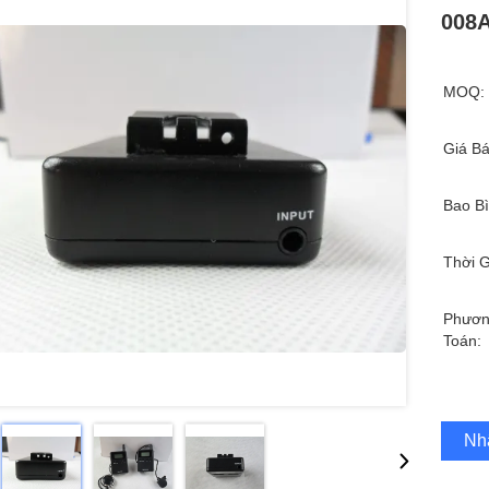
008A
MOQ:
Giá Bá
Bao Bì
Thời G
Phươn
Toán:
Nh