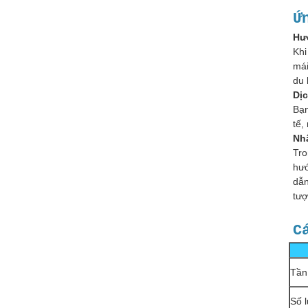
Ứ
Hư
Khi
mái
du 
Dị
Bạn
tế,
Nhậ
Tro
hướ
dẫn
tượ
C
Tần 
Số 