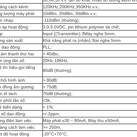
80,64,50 v.v. tần số khác nhau số lượng kênh k
ảng cách kênh:
120KHz,200KHz,350KHz v.v.;
g lượng máy phát:
10dBm, 20dBm, 30dBm v.v.;
n nhạy:
-110dBm (thường);
n áp hoạt động:
3.0-5.0VDC, pin lithium polymer tái chế;
p:
Input ((Transmitter):3Máy nghe.5mm;
ng sản xuất:
Khả năng phát ra (nhận):3tai nghe.5mm
 dao động:
PLL;
 âm thanh thứ hai:
> 40dbc;
n ứng tần số:
20Hz-18KHz;
ệ tín hiệu-gọi tiếng
80dB (thường);
chối hình ảnh:
> 80dB;
h đồng âm gương:
> 75dB;
n tố tách:
70dB (thường);
n phối tần số:
<3k;
ệ biến dạng:
< 1%;
 số dao động:
+/-2ppm;
ng điện làm việc:
Máy phát:≤30 ~ 80mA; Máy thu:≤50mA;
ảng cách làm việc:
>= 250m;
ệt độ hoạt động:
-20°C+70°C;