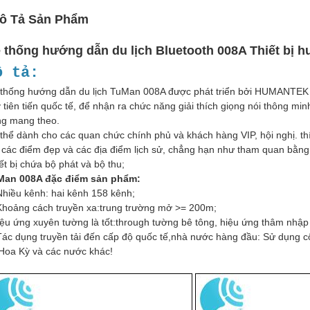
ô Tả Sản Phẩm
 thống hướng dẫn du lịch Bluetooth 008A Thiết bị 
ô tả:
thống hướng dẫn du lịch TuMan 008A được phát triển bởi HUMANTEK 
 tiên tiến quốc tế, để nhận ra chức năng giải thích giọng nói thông min
g mang theo.
thể dành cho các quan chức chính phủ và khách hàng VIP, hội nghị. th
 các điểm đẹp và các địa điểm lịch sử, chẳng hạn như tham quan bằng
ết bị chứa bộ phát và bộ thu;
Man 008A đặc điểm sản phẩm:
Nhiều kênh: hai kênh 158 kênh;
Khoảng cách truyền xa:trung trường mở >= 200m;
ệu ứng xuyên tường là tốt:through tường bê tông, hiệu ứng thâm nhập
Tác dụng truyền tải đến cấp độ quốc tế,nhà nước hàng đầu: Sử dụng cô
Hoa Kỳ và các nước khác!