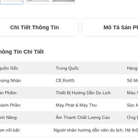
Chi Tiết Thông Tin
Mô Tả Sản 
hông Tin Chi Tiết
guồn Gốc
Trung Quốc
Hàng
hứng Nhận
CE,RoHS
Số M
ản Phẩm:
Thiết Bị Hướng Dẫn Du Lịch
Màu 
hành Phần:
Máy Phát & Máy Thu
Sức 
ính Năng:
Âm Thanh Chất Lượng Cao
Ứng 
àm nổi bật:
Người nhận hướng dẫn viên du lịch
, 
Hệ thố