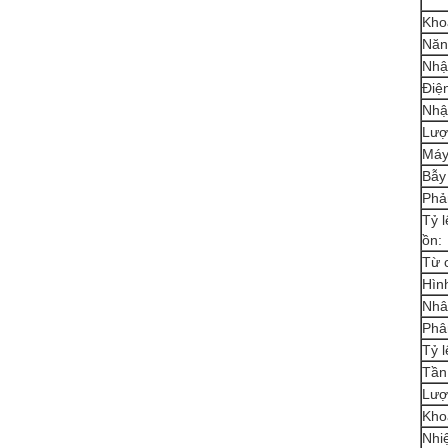
Kho
Năn
Nhậ
Điệ
Nhậ
Lượ
Máy
Bẫy
Phả
Tỷ l
ồn:
Từ 
Hìn
Nhâ
Phâ
Tỷ l
Tần
Lượ
Kho
Nhi