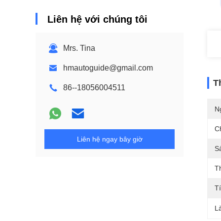
Liên hệ với chúng tôi
Mrs. Tina
hmautoguide@gmail.com
T
86--18056004511
N
C
Liên hệ ngay bây giờ
S
T
T
L