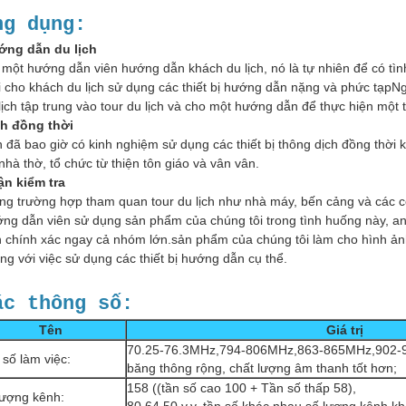
ng dụng:
ớng dẫn du lịch
 một hướng dẫn viên hướng dẫn khách du lịch, nó là tự nhiên để có tì
 cho khách du lịch sử dụng các thiết bị hướng dẫn nặng và phức tạpN
lịch tập trung vào tour du lịch và cho một hướng dẫn để thực hiện một t
ch đồng thời
 đã bao giờ có kinh nghiệm sử dụng các thiết bị thông dịch đồng thời
 nhà thờ, tổ chức từ thiện tôn giáo và vân vân.
n kiểm tra
ng trường hợp tham quan tour du lịch như nhà máy, bến cảng và các cô
ng dẫn viên sử dụng sản phẩm của chúng tôi trong tình huống này, a
 chính xác ngay cả nhóm lớn.sản phẩm của chúng tôi làm cho hình ản
ng với việc sử dụng các thiết bị hướng dẫn cụ thể.
ác thông số:
Tên
Giá trị
70.25-76.3MHz,794-806MHz,863-865MHz,902-9
số làm việc:
băng thông rộng, chất lượng âm thanh tốt hơn;
158 ((tần số cao 100 + Tần số thấp 58),
lượng kênh: