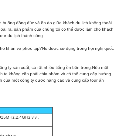
nh huống đông đúc và ồn ào giữa khách du lịch.không thoải
goài ra, sản phẩm của chúng tôi có thể được làm cho khách
our du lịch thành công.
 khó khăn và phức tạp?Nó được sử dụng trong hội nghị quốc
ng ty sản xuất, có rất nhiều tiếng ồn bên trong.Nếu một
nh ta không cần phải chia nhóm và có thể cung cấp hướng
h của một công ty được nâng cao và cung cấp tour ấn
15MHz,2.4GHz v.v.,