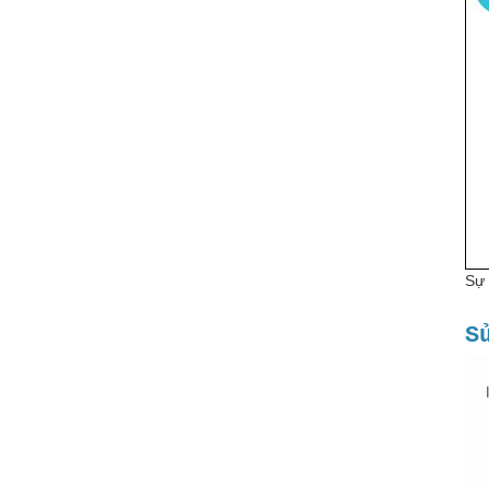
Sự 
S