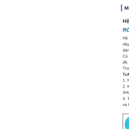
M
Hệ
M
Hệ 
dây
dàn
Có 
đề,
Thi
Tu
1. 
2. 
3Hi
4. 
và 