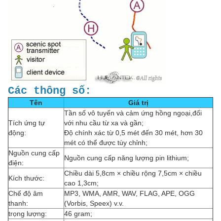
Các thông số:
Tên
Giá trị
Tần số vô tuyến và cảm ứng hồng ngoại,đối
Tích ứng tự
với nhu cầu từ xa và gần;
động:
Độ chính xác từ 0,5 mét đến 30 mét, hơn 30
mét có thể được tùy chỉnh;
Nguồn cung cấp
Nguồn cung cấp năng lượng pin lithium;
điện:
Chiều dài 5,8cm × chiều rộng 7,5cm × chiều
Kích thước:
cao 1,3cm;
Chế độ âm
MP3, WMA, AMR, WAV, FLAG, APE, OGG
thanh:
(Vorbis, Speex) v.v.
trọng lượng:
46 gram;