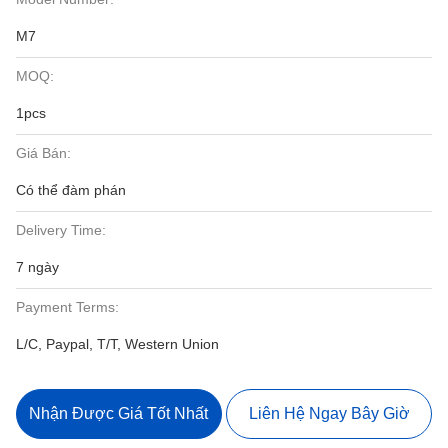
M7
MOQ:
1pcs
Giá Bán:
Có thể đàm phán
Delivery Time:
7 ngày
Payment Terms:
L/C, Paypal, T/T, Western Union
Nhận Được Giá Tốt Nhất
Liên Hệ Ngay Bây Giờ