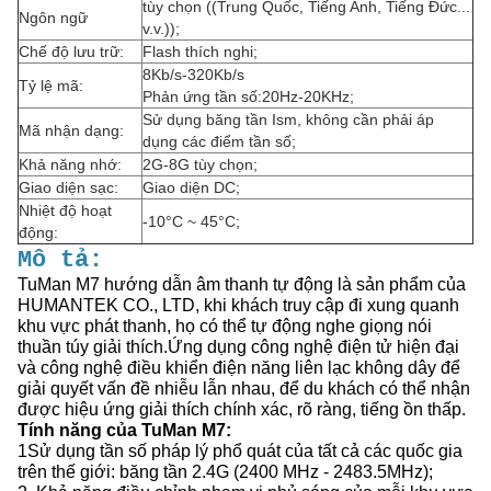
tùy chọn ((Trung Quốc, Tiếng Anh, Tiếng Đức...
Ngôn ngữ
v.v.));
Chế độ lưu trữ:
Flash thích nghi;
8Kb/s-320Kb/s
Tỷ lệ mã:
Phản ứng tần số:20Hz-20KHz;
Sử dụng băng tần Ism, không cần phải áp
Mã nhận dạng:
dụng các điểm tần số;
Khả năng nhớ:
2G-8G tùy chọn;
Giao diện sạc:
Giao diện DC;
Nhiệt độ hoạt
-10°C ~ 45°C;
động:
Mô tả:
TuMan M7 hướng dẫn âm thanh tự động là sản phẩm của
HUMANTEK CO., LTD, khi khách truy cập đi xung quanh
khu vực phát thanh, họ có thể tự động nghe giọng nói
thuần túy giải thích.Ứng dụng công nghệ điện tử hiện đại
và công nghệ điều khiển điện năng liên lạc không dây để
giải quyết vấn đề nhiễu lẫn nhau, để du khách có thể nhận
được hiệu ứng giải thích chính xác, rõ ràng, tiếng ồn thấp.
Tính năng của TuMan M7:
1Sử dụng tần số pháp lý phổ quát của tất cả các quốc gia
trên thế giới: băng tần 2.4G (2400 MHz - 2483.5MHz);