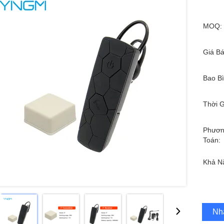
MOQ:
Giá Bá
Bao Bì
Thời G
Phươn
Toán:
Khả N
Nh