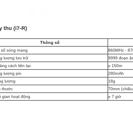
 thu (i7-R)
Thông số
 số sóng mang
860MHz - 8
g lượng lưu trữ
9999 đoạn â
ảng cách liên lạc
≥ 150m
g lượng pin
280mAh
ng lượng
18g
h thước
70mm (chiều
i gian hoạt động
≥ 7 giờ