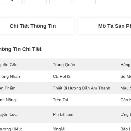
Chi Tiết Thông Tin
Mô Tả Sản 
hông Tin Chi Tiết
guồn Gốc
Trung Quốc
Hàng
hứng Nhận
CE,RoHS
Số M
ản Phẩm:
Thiết Bị Hướng Dẫn Âm Thanh
Màu 
ính Năng:
Treo Tai
Cân 
uyền Lực:
Pin Lithium
Ứng 
hương Hiệu:
YingMi
Bảo 