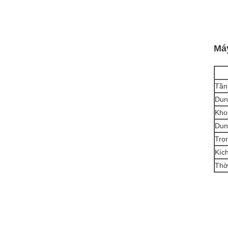
Máy
Tần
Dun
Kho
Dun
Trọ
Kíc
Thờ