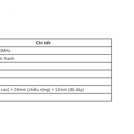
Chi tiết
70MHz
m thanh
 cao) × 24mm (chiều rộng) × 12mm (độ dày)