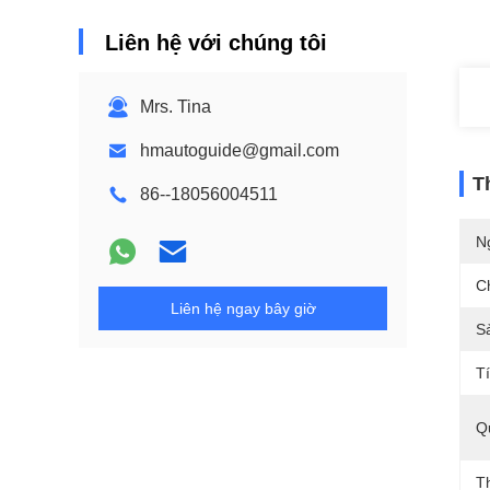
Liên hệ với chúng tôi
Mrs. Tina
hmautoguide@gmail.com
T
86--18056004511
N
C
Liên hệ ngay bây giờ
S
T
Q
T