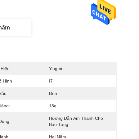
Phẩm
 Hiệu
Yingmi
ô Hình
I7
Sắc:
Đen
Nặng:
18g
Hướng Dẫn Âm Thanh Cho 
Dụng:
Bảo Tàng
Hành:
Hai Năm