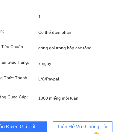
1
n:
Có thể đàm phán
 Tiêu Chuẩn:
đóng gói trong hộp các tông
ian Giao Hàng:
7 ngày
g Thức Thanh
L/C/Paypal
ăng Cung Cấp:
1000 miếng mỗi tuần
ận Được Giá Tốt Nhất
Liên Hệ Với Chúng Tôi