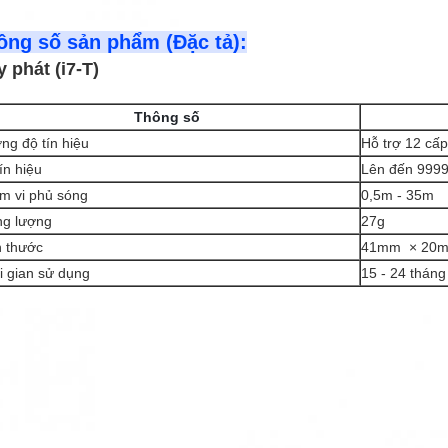
ông số sản phẩm (Đặc tả):
 phát (i7-T)
Thông số
ng độ tín hiệu
Hỗ trợ 12 cấp
ín hiệu
Lên đến 999
m vi phủ sóng
0,5m - 35m
ng lượng
27g
h thước
41mm × 20
i gian sử dụng
15 - 24 tháng