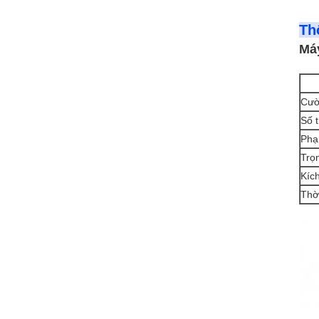
Th
Máy
Cườ
Số t
Phạ
Trọ
Kíc
Thờ