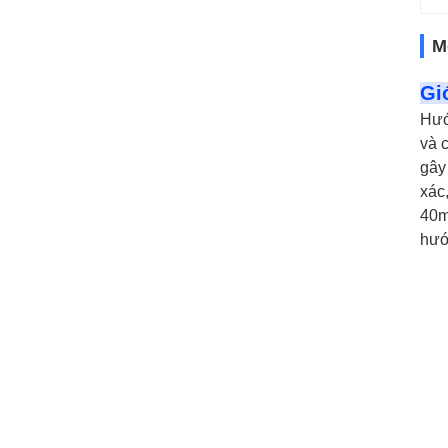
M
Gi
Hướ
và 
gây
xác,
40m
hướ