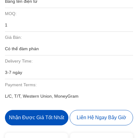
Bảng tên điện tử
MOQ:
1
Giá Bán:
Có thể đàm phán
Delivery Time:
3-7 ngày
Payment Terms:
L/C, T/T, Western Union, MoneyGram
Nhận Được Giá Tốt Nhất
Liên Hệ Ngay Bây Giờ