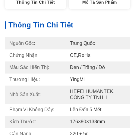
Thông Tin Chi Tiết
Mô Tả Sản Phẩm
Thông Tin Chi Tiết
Nguồn Gốc:
Trung Quốc
Chứng Nhận:
CE,RoHs
Màu Sắc Hiển Thị:
Đen / Trắng / Đỏ
Thương Hiệu:
YingMi
HEFEI HUMANTEK. 
Nhà Sản Xuất:
CÔNG TY TNHH
Phạm Vi Không Dây:
Lên Đến 5 Mét
Kích Thước:
176×80×138mm
Cân Nặng:
320 ± 5g