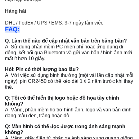
Hàng hải
DHL / FedEx / UPS / EMS: 3-7 ngày làm việc
FAQ:
Q: Làm thế nào để cập nhật văn bản trên bảng bàn?
A: Sử dụng phần mềm PC miễn phí hoặc ứng dụng di
động, kết nối qua Bluetooth và gửi văn bản / hình ảnh mới
mất ít hơn 10 giây.
Hỏi: Pin có thời lượng bao lâu?
A: Với việc sử dụng bình thường (một vài lần cập nhật mỗi
ngày), pin CR2450 có thể kéo dài 1 ¢ 2 năm trước khi thay
thế.
Q: Tôi có thể hiển thị logo hoặc đồ họa tùy chỉnh
không?
A: Vâng, phần mềm hỗ trợ hình ảnh, logo và văn bản định
dạng màu đen, trắng hoặc đỏ.
Q: Màn hình có thể đọc được trong ánh sáng mạnh
không?
A: Vâng, giấy điện tử phản xạ ánh sáng xung quanh giống