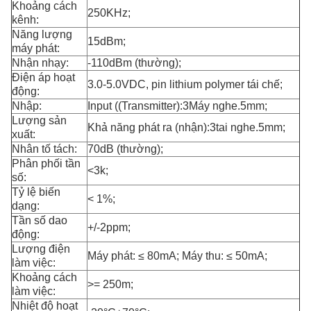
Khoảng cách
250KHz;
kênh:
Năng lượng
15dBm;
máy phát:
Nhận nhạy:
-110dBm (thường);
Điện áp hoạt
3.0-5.0VDC, pin lithium polymer tái chế;
động:
Nhập:
Input ((Transmitter):3Máy nghe.5mm;
Lượng sản
Khả năng phát ra (nhận):3tai nghe.5mm;
xuất:
Nhân tố tách:
70dB (thường);
Phân phối tần
<3k;
số:
Tỷ lệ biến
< 1%;
dạng:
Tần số dao
+/-2ppm;
động:
Lượng điện
Máy phát: ≤ 80mA; Máy thu: ≤ 50mA;
làm việc:
Khoảng cách
>= 250m;
làm việc:
Nhiệt độ hoạt