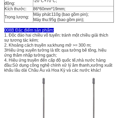
-20°C+70°C;
động:
Kích thước:
86*60mm*19mm;
Máy phát:110g (bao gồm pin);
Trọng lượng:
Máy thu:95g (bao gồm pin);
008B Đặc điểm sản phẩm:
1. Độc đáo hai chiều vô tuyến: tránh một chiều giải thích
sự tương tác kém;
2. Khoảng cách truyền xa:khung mở >= 300 m;
3Hiệu ứng xuyên tường là tốt: qua tường bê tông, hiệu
ứng thâm nhập tường gạch;
4. Hiệu ứng truyền đến cấp độ quốc tế,nhà nước hàng
đầu:Sử dụng công nghệ chính xử lý âm thanh,xưởng xuất
khẩu lâu dài Châu Âu và Hoa Kỳ và các nước khác!