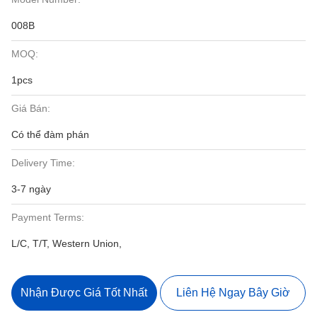
008B
MOQ:
1pcs
Giá Bán:
Có thể đàm phán
Delivery Time:
3-7 ngày
Payment Terms:
L/C, T/T, Western Union,
Nhận Được Giá Tốt Nhất
Liên Hệ Ngay Bây Giờ