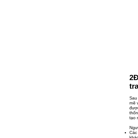
2Đ
tr
Sau 
mẽ v
được
thốn
tạo 
Ngườ
Các 
khác