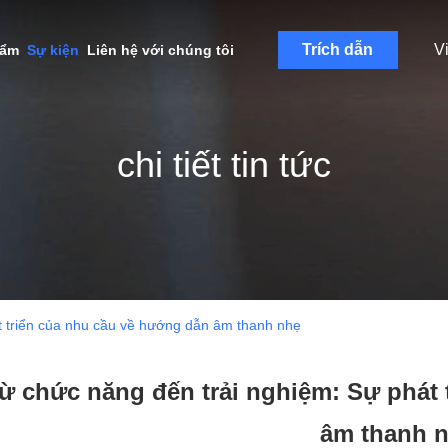
Trích dẫn
V
hẩm
Sự kiện
Liên hệ với chúng tôi
chi tiết tin tức
t triển của nhu cầu về hướng dẫn âm thanh nhẹ
ừ chức năng đến trải nghiệm: Sự phát 
âm thanh 