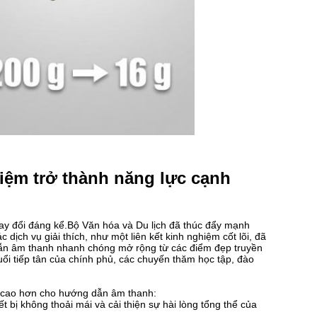
iệm trở thành năng lực cạnh
ay đổi đáng kể.Bộ Văn hóa và Du lịch đã thúc đẩy mạnh
 dịch vụ giải thích, như một liên kết kinh nghiệm cốt lõi, đã
ẫn âm thanh nhanh chóng mở rộng từ các điểm đẹp truyền
ổi tiếp tân của chính phủ, các chuyến thăm học tập, đào
t cao hơn cho hướng dẫn âm thanh:
t bị không thoải mái và cải thiện sự hài lòng tổng thể của