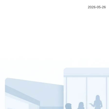
2026-05-26